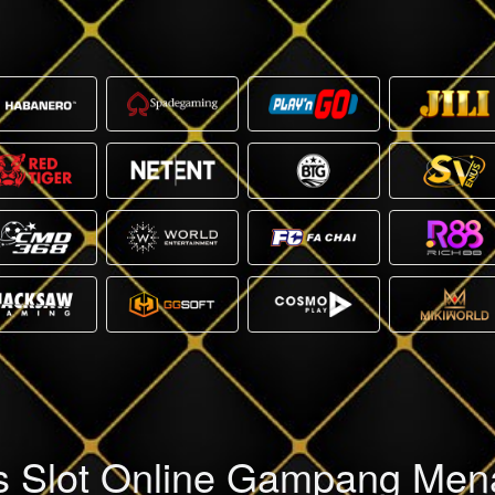
s Slot Online Gampang Men