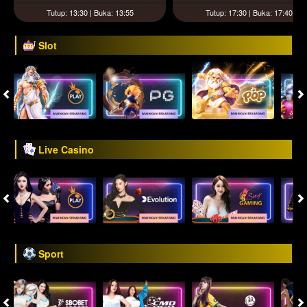
Tutup: 13:30 | Buka: 13:55
Tutup: 17:30 | Buka: 17:40
Slot
Live Casino
Sport