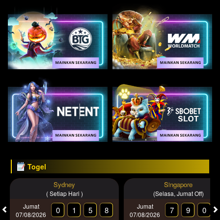
Togel
Sydney
Singapore
( Setiap Hari )
(Selasa, Jumat Off)
Jumat
Jumat
0
1
5
8
7
9
0
07/08/2026
07/08/2026